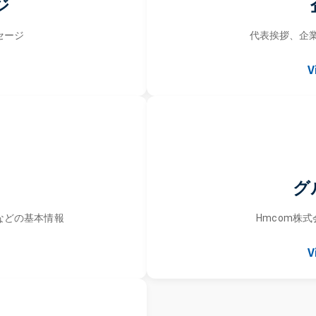
ジ
セージ
代表挨拶、企
V
グ
などの基本情報
Hmcom株
V