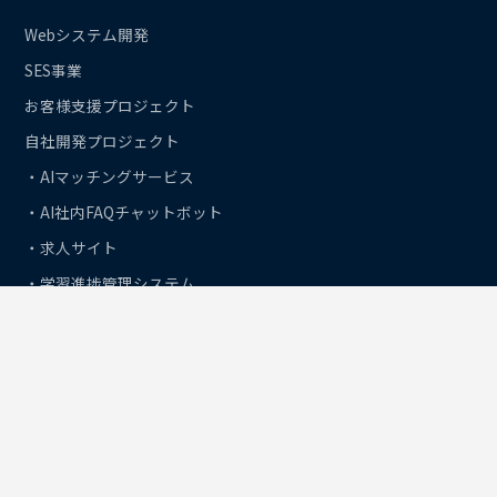
Webシステム開発
SES事業
お客様支援プロジェクト
自社開発プロジェクト
・AIマッチングサービス
・AI社内FAQチャットボット
・求人サイト
・学習進捗管理システム
ABOUT US
会社情報
会社概要
企業理念
代表メッセージ
グループ会社
ACCESS