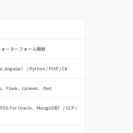
ウォーターフォール開発
e, Angular） / Python / PHP / C#
o、Flask、Laravel、.Net
 For Oracle、MongoDB） / GCP /